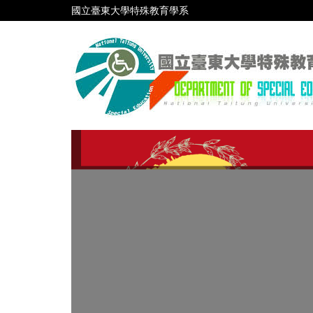
跳
國立臺東大學特殊教育學系
到
主
要
內
容
區