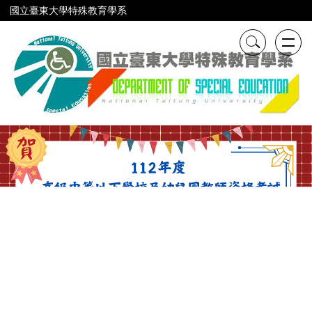
跳
國立臺東大學特殊教育學系
到
主
要
內
容
區