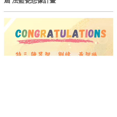
屆 法藍瓷想像計畫