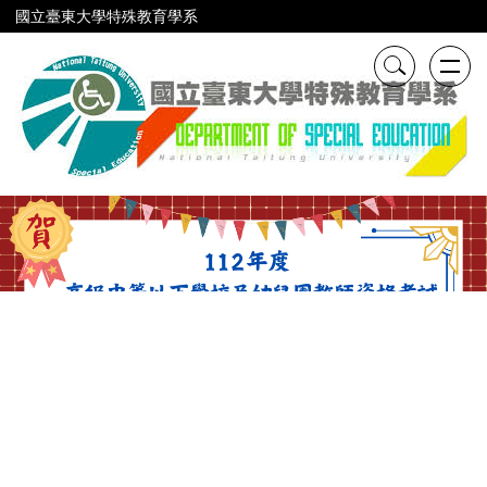
跳
國立臺東大學特殊教育學系
到
主
要
內
容
區