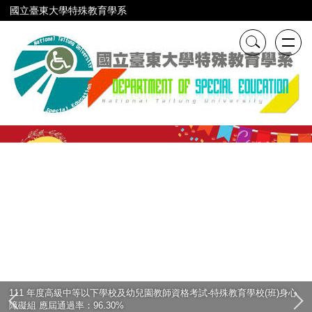
跳
國立臺東大學特殊教育學系
到
主
要
內
容
區
111 年度高級中等以下學校及幼兒園教師資格考試-特殊教育學校(班)身心
障礙組 應屆通過率：96.30%