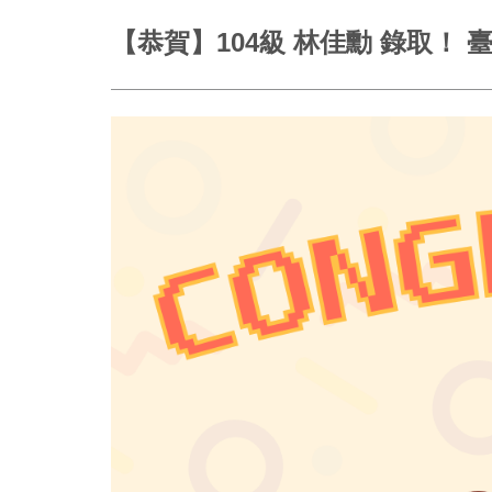
【恭賀】104級 林佳勳 錄取！