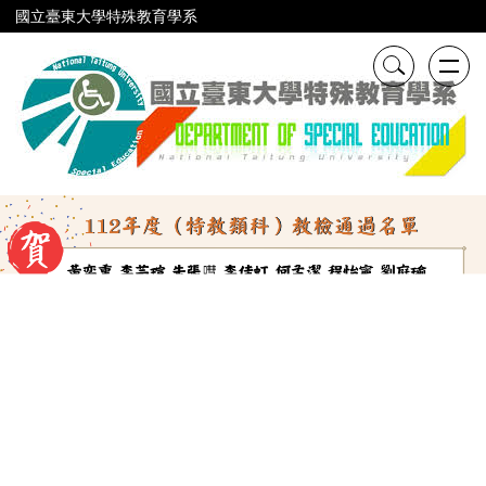
跳
國立臺東大學特殊教育學系
到
主
要
內
容
區