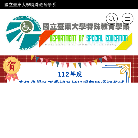
跳
國立臺東大學特殊教育學系
到
主
要
內
容
區