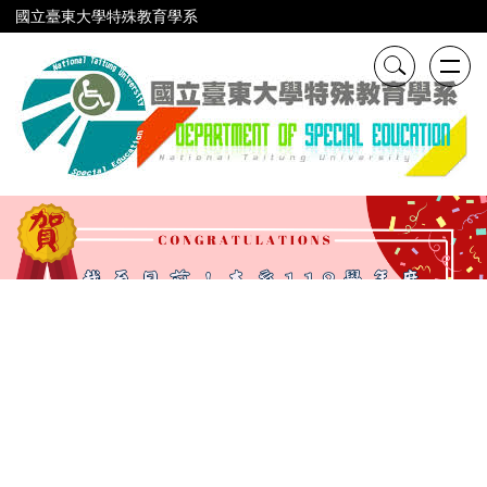
跳
國立臺東大學特殊教育學系
到
主
要
內
容
區