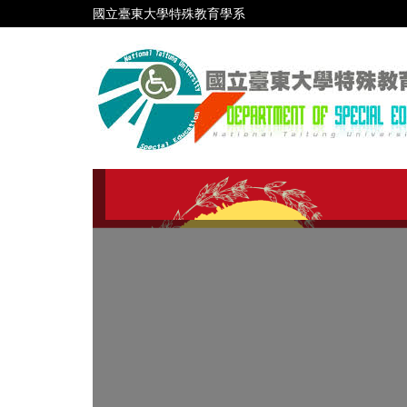
跳
國立臺東大學特殊教育學系
到
主
要
內
容
區