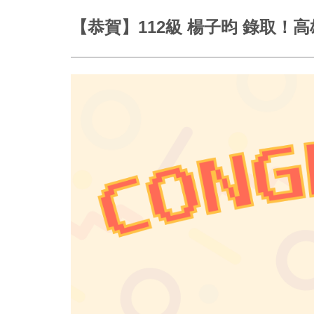
【恭賀】112級 楊子昀 錄取！