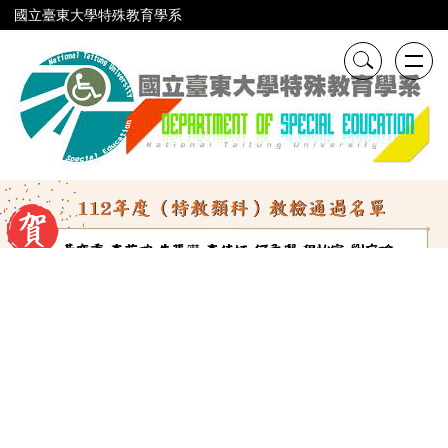
跳
國立臺東大學特殊教育學系
到
主
要
內
容
區