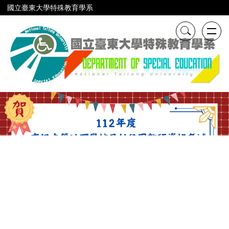
跳
國立臺東大學特殊教育學系
到
主
要
內
容
區