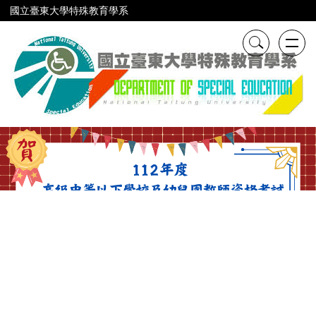
跳
國立臺東大學特殊教育學系
到
主
要
內
容
區