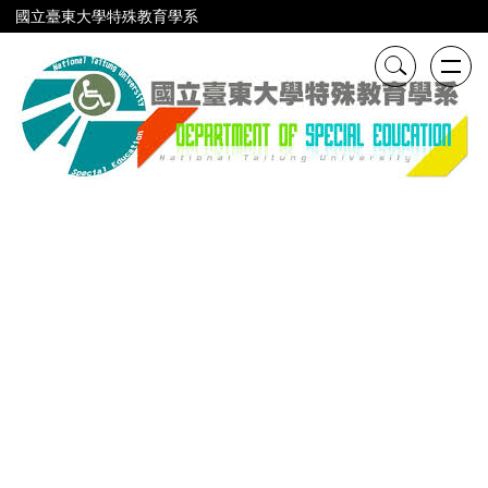
跳
國立臺東大學特殊教育學系
到
主
要
內
容
區