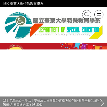
跳
國立臺東大學特殊教育學系
到
主
要
內
容
區
111 年度高級中等以下學校及幼兒園教師資格考試-特殊教育學校(班)身心
障礙組 應屆通過率：96.30%