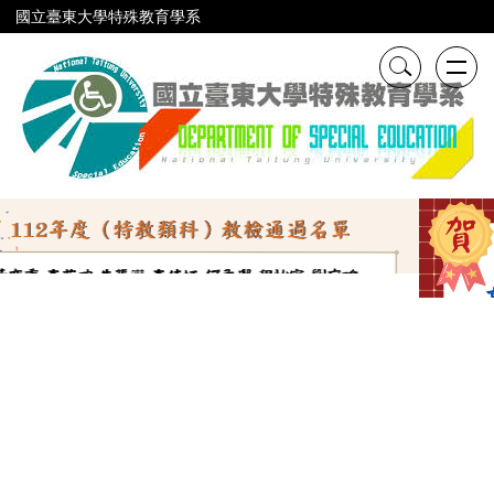
跳
國立臺東大學特殊教育學系
到
主
要
內
容
區