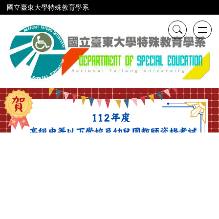
跳
國立臺東大學特殊教育學系
到
主
要
內
容
區