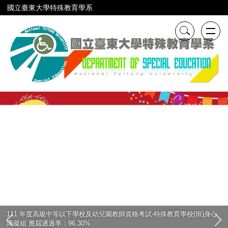
跳
國立臺東大學特殊教育學系
到
主
要
內
容
區
111 年度高級中等以下學校及幼兒園教師資格考試-特殊教育學校(班)身心
障礙組 應屆通過率：96.30%