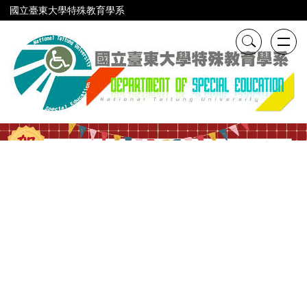
跳
國立臺東大學特殊教育學系
到
主
要
內
容
區
111 年度高級中等以下學校及幼兒園教師資
障礙組 應屆通過率：96.30%