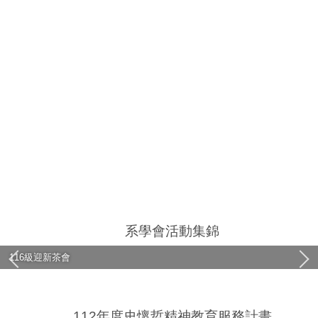
系學會活動集錦
116級迎新茶會
112級系學會-系上運動會